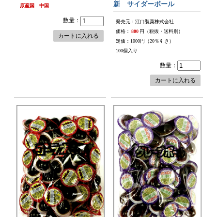
新 サイダーボール
原産国 中国
数量：
発売元：江口製菓株式会社
価格：
800
円（税抜・送料別）
カートに入れる
定価：1000円（20％引き）
100個入り
数量：
カートに入れる