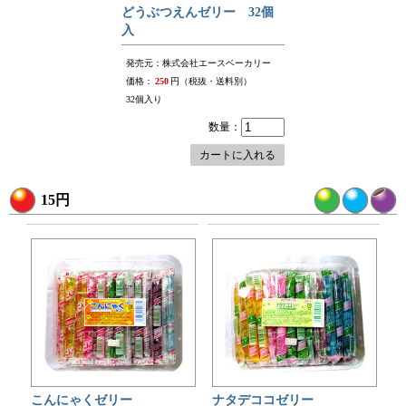
どうぶつえんゼリー 32個
入
発売元：株式会社エースベーカリー
価格：
250
円（税抜・送料別）
32個入り
数量：
カートに入れる
15円
こんにゃくゼリー
ナタデココゼリー